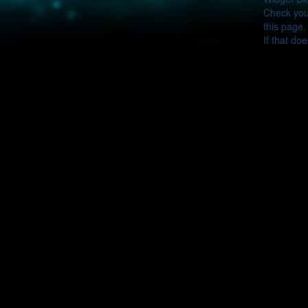
Check your
this page.
If that do