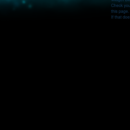
Check your
this page.
If that do