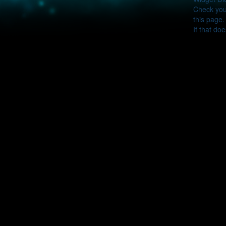
Check your
this page.
If that do